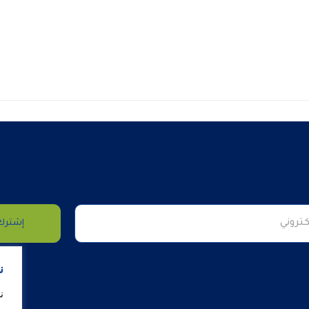
إشترك 
ن
ن