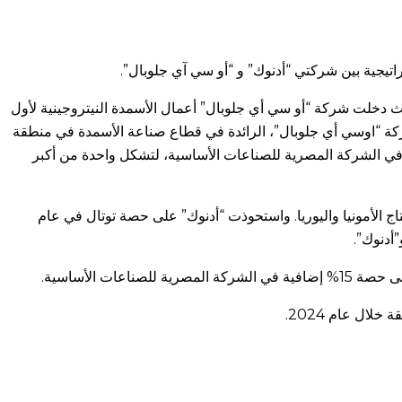
دخلت شركة “أو سي أي جلوبال” أعمال الأسمدة النيتروجينية لأول
ذ على حصة 30% في الشركة المصرية للصناعات الأساسية (EBIC). وبحلول عام 2019، استحوذت شركة “اوسي أي جلوبال”، الرائدة في قطاع صناعة الأسمدة في منطقة
أوسط وشمال أفريقيا، على حصة 100% من الشركة المصرية للأسمدة (EFC)، و51% من مصنع “سورفيرت” بالجزائر، وحصة 60% في الشركة المصرية للصناعات الأساسية، لتشكل واحدة من أكبر
66%) وتوتال (33%)، وبدأت عملياتها بعد ثلاث سنوات لإنتاج الأمونيا واليوريا. واستحوذت “أدنوك” على حصة توتال في عام