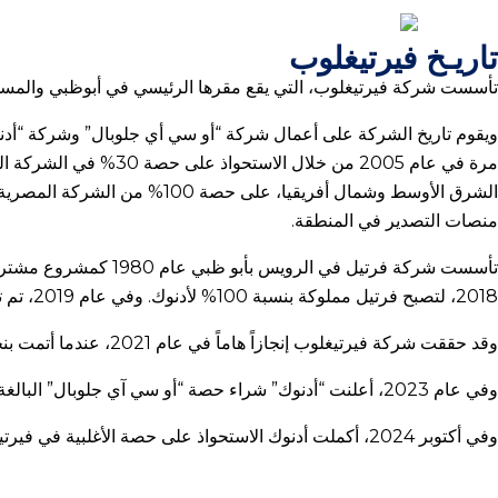
تاريـخ فيرتيغلوب
تأسست شركة فيرتيغلوب، التي يقع مقرها الرئيسي في أبوظبي والمسجلة في سوق أبوظبي العالمي، في سبتمبر 2019 م
ويقوم تاريخ الشركة على أعمال شركة “أو سي أي جلوبال” وشركة “أدن
منصات التصدير في المنطقة.
2018، لتصبح فرتيل مملوكة بنسبة 100% لأدنوك. وفي عام 2019، تم تأسيس فيرتيغلوب كشراكة استراتيجية بين شركة “أو سي آي جلوبال” و”أدنوك”.
وقد حققت شركة فيرتيغلوب إنجازاً هاماً في عام 2021، عندما أتمت بنجاح الطرح العام الأولي في سوق أبوظبي للأوراق المالية واستحوذت على حصة 15% إضافية في الشركة المصرية للصناعات الأساسية.
وفي عام 2023، أعلنت “أدنوك” شراء حصة “أو سي آي جلوبال” البالغة 50% في فيرتيغلوب مقابل 3.62 مليار دولار، ومن المتوقع إتمام الصفقة خلال عام 2024.
وفي أكتوبر 2024، أكملت أدنوك الاستحواذ على حصة الأغلبية في فيرتيغلوب.