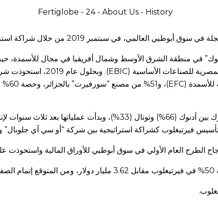
ن خلال شراكة استراتيجية بين شركتي “أدنوك” و “أو سي آي جلوبال”.
وك” في منطقة الشرق الأوسط وشمال أفريقيا في مجال للأسمدة، حيث 
مرة في عام 2005 من خلال الاستحوا
الشرق ال
تأسست شركة فرتيل في الرويس بأبو ظبي عام 1980 كمشروع مشترك بين أدنوك (