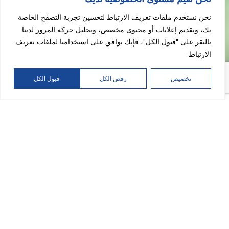
نحن نستخدم ملفات تعريف الارتباط لتحسين تجربة التصفح الخاصة
بك، وتقديم إعلانات أو محتوى مخصص، وتحليل حركة المرور لدينا.
بالنقر على "قبول الكل"، فإنك توافق على استخدامنا لملفات تعريف
الارتباط.
تخصيص
رفض الكل
قبول الكل
DOWNLOAD PRESS RELEASE
ارتفعت إيرادات الشركة خلال عام 2022 بنسبة 52% على أساس
سنوي لتصل إلى 5,028 مليون دولار أمريكي، في حين ارتفعت الأرباح
المعدلة قبل الفوائد والضرائب والإهلاك والاستهلاك بنسبة 59%
لتصل إلى 2,473 مليون دولار أمريكي، وبلغ صافي الربح المعدل 1,287